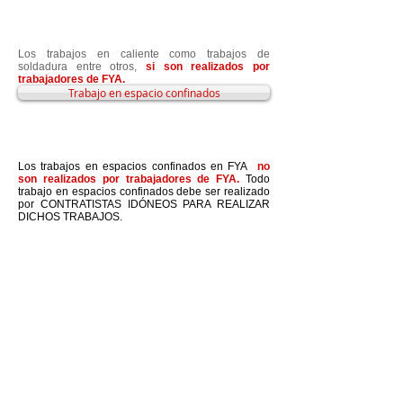
Los trabajos en caliente como trabajos de
soldadura entre otros,
si son realizados por
trabajadores de FYA.
Trabajo en espacio confinados
Los trabajos en espacios confinados en FYA
no
son realizados por trabajadores de FYA.
Todo
trabajo en espacios confinados debe ser realizado
por CONTRATISTAS IDÓNEOS PARA REALIZAR
DICHOS TRABAJOS.
El control de estas actividades se determinaran por
medio de la gestión de contratistas.
Trabajo en alturas
Los trabajos en alturas en FYA
no son realizados
por trabajadores de FYA.
Todo trabajo en alturas
debe ser realizado por CONTRATISTAS IDÓNEOS
PARA REALIZAR DICHOS TRABAJOS.