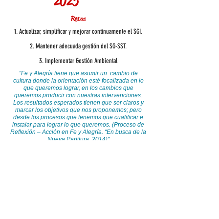
2025
Retos
1. Actualizar, simplificar y mejorar continuamente el SGI.
2. Mantener adecuada gestión del SG-SST.
3. Implementar Gestión Ambiental
"Fe y Alegría tiene que asumir un cambio de
cultura donde la orientación esté focalizada en lo
que queremos lograr, en los cambios que
queremos producir con nuestras intervenciones.
Los resultados esperados tienen que ser claros y
marcar los objetivos que nos proponemos; pero
desde los procesos que tenemos que cualificar e
instalar para lograr lo que queremos. (Proceso de
Reflexión – Acción en Fe y Alegría. “En busca de la
Nueva Partitura, 2014)"
SISTEMA DE GESTIÓN INTEGRAL
La documentación disponible en este Sitio,
fue revisada, aprobada y se encuentra en
su última versión.
La Documentación del
SGI
es de uso
exclusivo de los trabajadores de Fe y
Alegría
(2026)