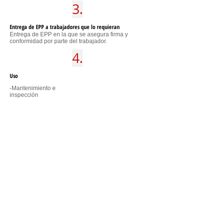
3.
Entrega de EPP a trabajadores que lo requieran
Entrega de EPP en la que se asegura firma y
conformidad por parte del trabajador.
4.
Uso
-Mantenimiento e
inspección
-Solicitud de reposición por parte de los
trabajadores al identificar deterioro y insuficiencia
de EPP.
Formato entrega de EPP
SISTEMA DE GESTIÓN INTEGRAL
La documentación disponible en este Sitio,
fue revisada, aprobada y se encuentra en
su última versión.