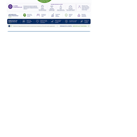
Lineas de atención PSICOSOCIAL
Informe aplicación de bateria - 2025
SISTEMA DE GESTIÓN INTEGRAL
La documentación disponible en este Sitio,
fue revisada, aprobada y se encuentra en
su última versión.
La Documentación del
SGI
es de uso
exclusivo de los trabajadores de Fe y
Alegría
(2026)